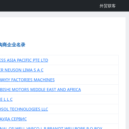
外贸获客
购商企业名录
ESS ASIA PACIFIC PTE LTD
ER NEUSON LIMA S A C
AWAYIY FACTORIES MACHINES
UBISHI MOTORS MIDDLE EAST AND AFRICA
E L L C
OSOL TECHNOLOGIES LLC
САУДА СЕРВИС
ONAL OILWELL VARCO L P BRANDT WELLBORE P O BOX