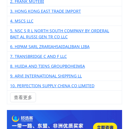
2. FRANK MUTEBI
3. HONG KONG EAST TRADE IMPORT
4. MSCS LLC
5. NSC S R L NORTH SOUTH COMPANY BY ORDERAL
BAIT AL RUSSI GEN TR CO LLC
6. HIPAM SARL ZRARIAHSAIDALIBAN LIBA
7. TRANSBRIDGE C AND F LLC
8. HUIDA AND TIENS GROUPBOHEIMIA
9. ARVI INTERNATIONAL SHIPPING LL
10. PERFECTION SUPPLY CHINA CO LIMITED
查看更多