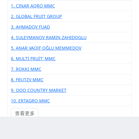
1. CINAR AQRO MMC
2. GLOBAL FRUIT GROUP
3. AHMADOV FUAD
4. SULEYMANOV RAMIN ZAHIDOGLU
5. ANAR VAQIF OĞLU MEMMEDOV
6. MULTİ FRUİT' MMC
7. ROKKI MMC
8. FRUTZV MMC
9. ООО COUNTRY MARKET
10. ERTAGRO MMC
查看更多
其他供应商厂家