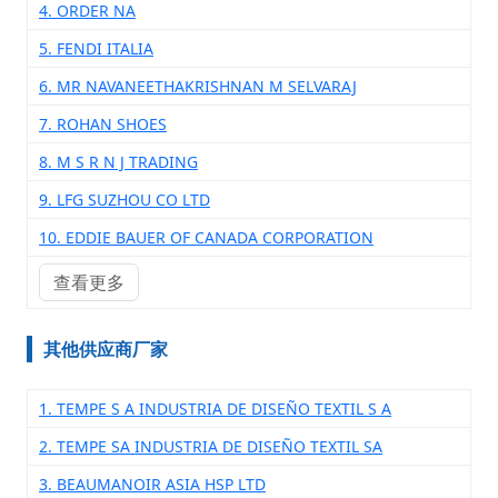
4. ORDER NA
5. FENDI ITALIA
6. MR NAVANEETHAKRISHNAN M SELVARAJ
7. ROHAN SHOES
8. M S R N J TRADING
9. LFG SUZHOU CO LTD
10. EDDIE BAUER OF CANADA CORPORATION
查看更多
其他供应商厂家
1. TEMPE S A INDUSTRIA DE DISEÑO TEXTIL S A
2. TEMPE SA INDUSTRIA DE DISEÑO TEXTIL SA
3. BEAUMANOIR ASIA HSP LTD