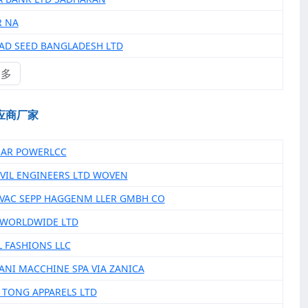
R NA
SAD SEED BANGLADESH LTD
更多
应商厂家
MAR POWERLCC
CIVIL ENGINEERS LTD WOVEN
IVAC SEPP HAGGENM LLER GMBH CO
 WORLDWIDE LTD
L FASHIONS LLC
IANI MACCHINE SPA VIA ZANICA
 TONG APPARELS LTD