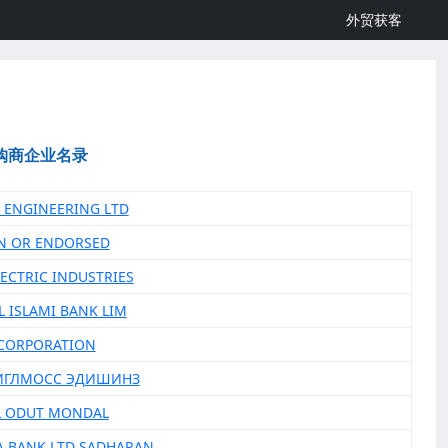
外贸获客
购商企业名录
C ENGINEERING LTD
N OR ENDORSED
LECTRIC INDUSTRIES
L ISLAMI BANK LIM
X CORPORATION
 ИГЛМОСС ЭДИШИНЗ
L ODUT MONDAL
TA BANK LTD SADHARAN