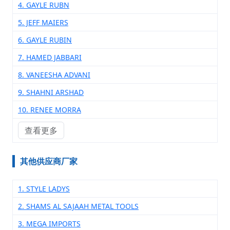
4. GAYLE RUBN
5. JEFF MAIERS
6. GAYLE RUBIN
7. HAMED JABBARI
8. VANEESHA ADVANI
9. SHAHNI ARSHAD
10. RENEE MORRA
查看更多
其他供应商厂家
1. STYLE LADYS
2. SHAMS AL SAJAAH METAL TOOLS
3. MEGA IMPORTS