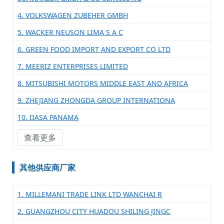
4. VOLKSWAGEN ZUBEHER GMBH
5. WACKER NEUSON LIMA S A C
6. GREEN FOOD IMPORT AND EXPORT CO LTD
7. MEERIZ ENTERPRISES LIMITED
8. MITSUBISHI MOTORS MIDDLE EAST AND AFRICA
9. ZHEJIANG ZHONGDA GROUP INTERNATIONA
10. IIASA PANAMA
查看更多
其他供应商厂家
1. MILLEMANI TRADE LINK LTD WANCHAI R
2. GUANGZHOU CITY HUADOU SHILING JINGC