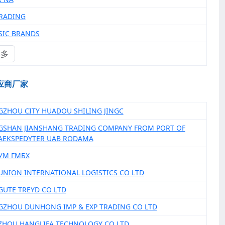
TRADING
SSIC BRANDS
更多
应商厂家
GZHOU CITY HUADOU SHILING JINGC
GSHAN JIANSHANG TRADING COMPANY FROM PORT OF
AEKSPEDYTER UAB RODAMA
ТУМ ГМБХ
 UNION INTERNATIONAL LOGISTICS CO LTD
 GUTE TREYD CO LTD
GZHOU DUNHONG IMP & EXP TRADING CO LTD
ZHOU HANGLIFA TECHNOLOGY CO LTD