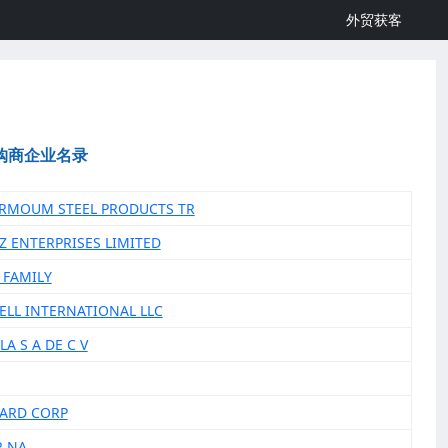
外贸获客
购商企业名录
ARMOUM STEEL PRODUCTS TR
IZ ENTERPRISES LIMITED
 FAMILY
WELL INTERNATIONAL LLC
LA S A DE C V
WARD CORP
R NA