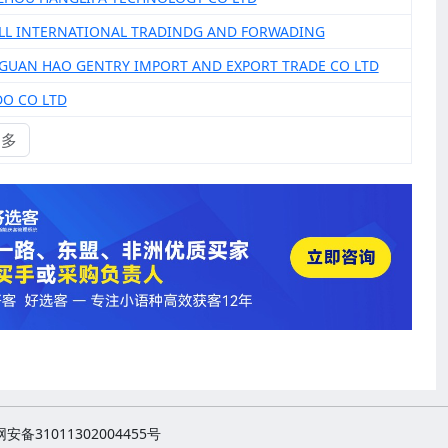
LL INTERNATIONAL TRADINDG AND FORWADING
GUAN HAO GENTRY IMPORT AND EXPORT TRADE CO LTD
DO CO LTD
更多
安备31011302004455号