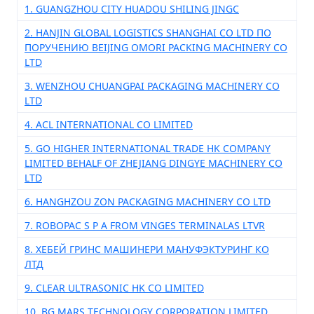
1. GUANGZHOU CITY HUADOU SHILING JINGC
2. HANJIN GLOBAL LOGISTICS SHANGHAI CO LTD ПО
ПОРУЧЕНИЮ BEIJING OMORI PACKING MACHINERY CO
LTD
3. WENZHOU CHUANGPAI PACKAGING MACHINERY CO
LTD
4. ACL INTERNATIONAL CO LIMITED
5. GO HIGHER INTERNATIONAL TRADE HK COMPANY
LIMITED BEHALF OF ZHEJIANG DINGYE MACHINERY CO
LTD
6. HANGHZOU ZON PACKAGING MACHINERY CO LTD
7. ROBOPAC S P A FROM VINGES TERMINALAS LTVR
8. ХЕБЕЙ ГРИНС МАШИНЕРИ МАНУФЭКТУРИНГ КО
ЛТД
9. CLEAR ULTRASONIC HK CO LIMITED
10. BG MARS TECHNOLOGY CORPORATION LIMITED