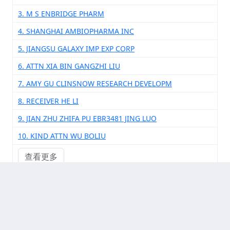
3. M S ENBRIDGE PHARM
4. SHANGHAI AMBIOPHARMA INC
5. JIANGSU GALAXY IMP EXP CORP
6. ATTN XIA BIN GANGZHI LIU
7. AMY GU CLINSNOW RESEARCH DEVELOPM
8. RECEIVER HE LI
9. JIAN ZHU ZHIFA PU EBR3481 JING LUO
10. KIND ATTN WU BOLIU
查看更多
其他供应商厂家
1. SHANDONG YOUJIA PHARMACEUTICAL TEHNOLOGY
CO LTD