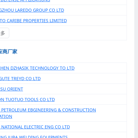
GZHOU LAREDO GROUP CO LTD
RTO CARIBE PROPERTIES LIMITED
更多
应商厂家
ZHEN DZHASIK TECHNOLOGY TO LTD
 GUTE TREYD CO LTD
GSU ORIENT
ON TUOTUO TOOLS CO LTD
A PETROLEUM EBGINEERING & CONSTRUCTION
ATION
A NATIONAL ELECTRIC ENG CO LTD
IANG JUBA WELDING EQUIPMENTS