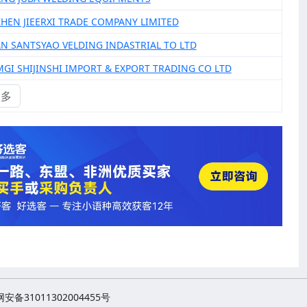
ZHEN JIEERXI TRADE COMPANY LIMITED
AN SANTSYAO VELDING INDASTRIAL TO LTD
MGI SHIJINSHI IMPORT & EXPORT TRADING CO LTD
更多
安备31011302004455号