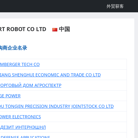
外贸获客
RT ROBOT CO LTD
中国
购商企业名录
UMBERGER TECH CO
JIANG SHENGHUI ECONOMIC AND TRADE CO LTD
 ТОРГОВЫЙ ДОМ АГРОСПЕКТР
AGE POWER
OU TONGJIN PRECISION INDUSTRY JOINTSTOCK CO LTD
POWER ELECTRONICS
ИНДЕЗИТ ИНТЕРНЭШНЛ
C DEFENSE APPLICATIONS