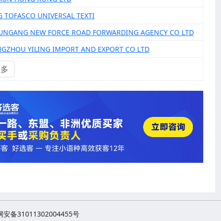
NG TOFASCO UNIVERSAL TEXTI
YUNGANG NEW FORCE ROAD FORWARDING AGENCY CO LTD
NGZHOU YILING IMPORT AND EXPORT CO LTD
更多
安备31011302004455号