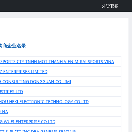
外贸获客
购商企业名录
I SPORTS CTY TNHH MOT THANH VIEN MIRAI SPORTS VINA
IZ ENTERPRISES LIMITED
H CONSULTING DONGGUAN CO LIMI
USTRIES LTD
HOU HEXI ELECTRONIC TECHNOLOGY CO LTD
R NA
NG WUEI ENTERPRISE CO LTD
ETT & PLATT INC DBA GENESIS SEATING