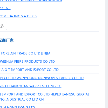
MK INC
ROMEDA INC S A DE C V
更多
应商厂家
 FOREIGN TRADE CO LTD JINJIA
I WEIHUA FIBRE PRODUCTS CO LTD
HI A O T IMPORT AND EXPORT CO LTD
EON CO LTD WONYOUNG NONWOVEN FABRIC CO LTD
ING CHUANGYUAN WARP KNITTING CO
N IMPORT AND EXPORT CO LTD ЧЕРЕЗ JIANGSU GUOTAI
G INDUSTRIAL CO LTD CN
 XUN HONG KONG LTD