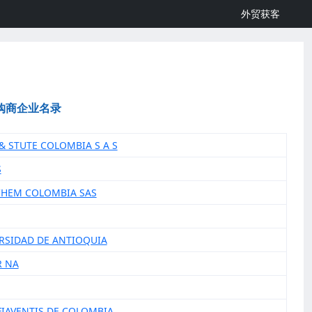
外贸获客
购商企业名录
 & STUTE COLOMBIA S A S
S
LCHEM COLOMBIA SAS
ERSIDAD DE ANTIOQUIA
R NA
FIAVENTIS DE COLOMBIA