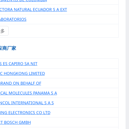
ACTORA NATURAL ECUADOR S A EXT
LABORATORIOS
更多
应商厂家
S ES CAPIRO SA NIT
ISC HONGKONG LIMITED
EBRAND ON BEHALF OF
ICAL MOLECULES PANAMA S A
ANCOL INTERNATIONAL S A S
UNG ELECTRONICS CO LTD
RT BOSCH GMBH