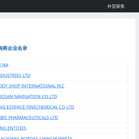
外贸获客
购商企业名录
R NA
NDUSTRIES LTD
BODY SHOP INTERNATIONAL PLC
 OCEAN NAVIGATION CO LTD
ING ESSENCE FINECHEMICAL CO LTD
RBIS PHARMACEUTICALS LTD
ING ENTITIES
ILACIONES BORDAS CHINCHURRETA