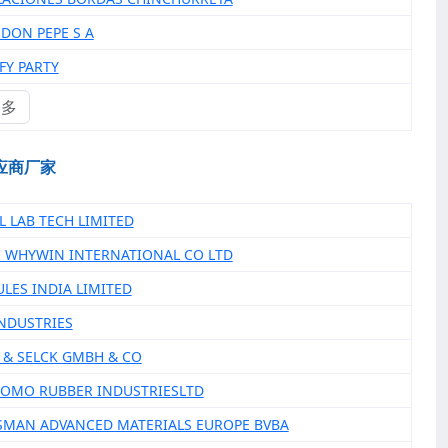
 DON PEPE S A
FY PARTY
更多
应商厂家
L LAB TECH LIMITED
I WHYWIN INTERNATIONAL CO LTD
ULES INDIA LIMITED
INDUSTRIES
Z & SELCK GMBH & CO
TOMO RUBBER INDUSTRIESLTD
SMAN ADVANCED MATERIALS EUROPE BVBA