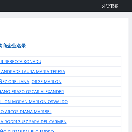
外贸获客
购商企业名录
UR REBECCA KONADU
LE ANDRADE LAURA MARIA TERESA
ÑEZ ORELLANA JORGE MARLON
RANO ERAZO OSCAR ALEXANDER
OLLON MORAN MARLON OSWALDO
NO ARCOS DIANA MARIBEL
EA RODRIGUEZ SARA DEL CARMEN
EÑO CUZME PAUBLO ISIDRO