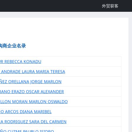
外贸获客
购商企业名录
UR REBECCA KONADU
LE ANDRADE LAURA MARIA TERESA
ÑEZ ORELLANA JORGE MARLON
RANO ERAZO OSCAR ALEXANDER
OLLON MORAN MARLON OSWALDO
NO ARCOS DIANA MARIBEL
EA RODRIGUEZ SARA DEL CARMEN
EÑO CUZME PAUBLO ISIDRO