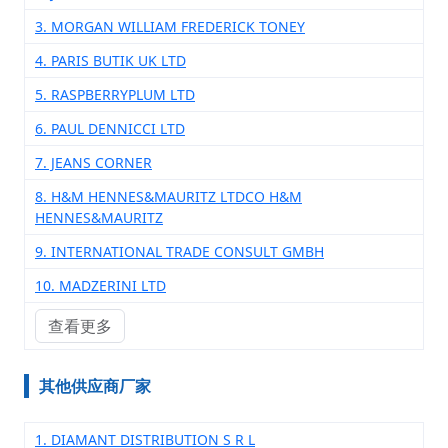
3. MORGAN WILLIAM FREDERICK TONEY
4. PARIS BUTIK UK LTD
5. RASPBERRYPLUM LTD
6. PAUL DENNICCI LTD
7. JEANS CORNER
8. H&M HENNES&MAURITZ LTDCO H&M
HENNES&MAURITZ
9. INTERNATIONAL TRADE CONSULT GMBH
10. MADZERINI LTD
查看更多
其他供应商厂家
1. DIAMANT DISTRIBUTION S R L