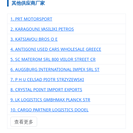
其他供应商厂家
1. PRT MOTORSPORT
2. KARAGOUNI VASILIKI PETROS
3. KATSIAVOU BROS O E
4. ANTIGONI USED CARS WHOLESALE GREECE
5. SC MATEROM SRL 800 VIILOR STREET CR
6. AUGSBURG INTERNATIONAL IMPEX SRL ST
7. P H U CELSAD PIOTR STRZYZEWSKI
8. CRYSTAL POINT IMPORT EXPORTS
9. LK LOGISTICS GMBHMAX PLANCK STR
10. CARGO PARTNER LOGISTICS DOOEL
查看更多