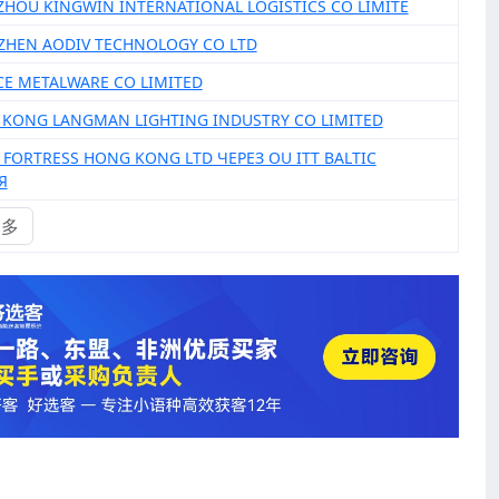
ZHOU KINGWIN INTERNATIONAL LOGISTICS CO LIMITE
 ZHEN AODIV TECHNOLOGY CO LTD
CE METALWARE CO LIMITED
 KONG LANGMAN LIGHTING INDUSTRY CO LIMITED
G FORTRESS HONG KONG LTD ЧЕРЕЗ OU ITT BALTIC
Я
更多