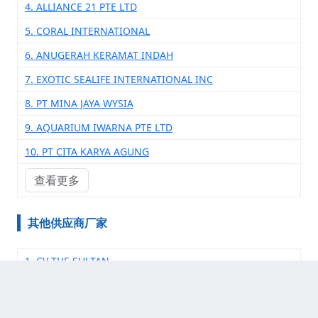
4. ALLIANCE 21 PTE LTD
5. CORAL INTERNATIONAL
6. ANUGERAH KERAMAT INDAH
7. EXOTIC SEALIFE INTERNATIONAL INC
8. PT MINA JAYA WYSIA
9. AQUARIUM IWARNA PTE LTD
10. PT CITA KARYA AGUNG
查看更多
其他供应商厂家
1. CV THE SULTAN
2. CV SAMUDRA AQUATIC
3. CV SAHYADI AQUATICJL RAYA SINGARAJA GILMANUK