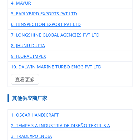
4. MAYUR
5. EARLYBIRD EXPORTS PVT LTD
6. IIINSPECTION EXPORT PVT LTD
7. LONGSHINE GLOBAL AGENCIES PVT LTD
8. JHUNU DUTTA
9. FLORAL IMPEX
10. DALWIN MARINE TURBO ENGG PVT LTD
查看更多
其他供应商厂家
1. OSCAR HANDICRAFT
2. TEMPE S A INDUSTRIA DE DISEÑO TEXTIL S A
3. TRADEXPO INDIA