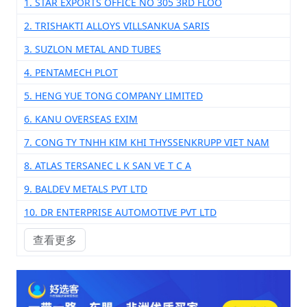
1. STAR EXPORTS OFFICE NO 305 3RD FLOO
2. TRISHAKTI ALLOYS VILLSANKUA SARIS
3. SUZLON METAL AND TUBES
4. PENTAMECH PLOT
5. HENG YUE TONG COMPANY LIMITED
6. KANU OVERSEAS EXIM
7. CONG TY TNHH KIM KHI THYSSENKRUPP VIET NAM
8. ATLAS TERSANEC L K SAN VE T C A
9. BALDEV METALS PVT LTD
10. DR ENTERPRISE AUTOMOTIVE PVT LTD
查看更多