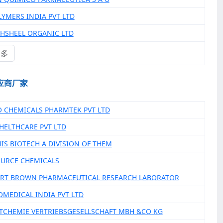
LYMERS INDIA PVT LTD
CHSHEEL ORGANIC LTD
更多
应商厂家
O CHEMICALS PHARMTEK PVT LTD
A HELTHCARE PVT LTD
MIS BIOTECH A DIVISION OF THEM
OURCE CHEMICALS
ERT BROWN PHARMACEUTICAL RESEARCH LABORATOR
IOMEDICAL INDIA PVT LTD
TCHEMIE VERTRIEBSGESELLSCHAFT MBH &CO KG