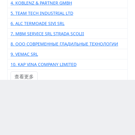
4. KOBLENZ & PARTNER GMBH
5. TEAM TECH INDUSTRIAL LTD
6. ALC TERMOADE SIVI SRL
7. MBM SERVICE SRL STRADA SCOLII
8. ООО СОВРЕМЕННЫЕ ГЛАДИЛЬНЫЕ ТЕХНОЛОГИИ
9. VEMAC SRL
10. KAP VINA COMPANY LIMITED
查看更多
其他供应商厂家
1. BAGGIO TRCNOLOGIE SRI
2. COMELZ ITALIA
3. CHAMPION GLORY TRADING LIMITEDTEAM TECH