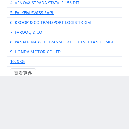
4. AENOVA STRADA STATALE 156 DEI
5. FALKEM SWISS SAGL
6. KROOP & CO TRANSPORT LOGISTIK GM
7. FAROOQ & CO
8. PANALPINA WELTTRANSPORT DEUTSCHLAND GMBH
9. HONDA MOTOR CO LTD
10. SKG
查看更多
其他供应商厂家
1. ACS DODFAR SPA VIALE ADETTA 412 ITA
2. ACS DOBTAR SPA ITALY
3. MALIK BROTHERS LOGISTICS PVT LTD