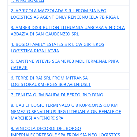
1. VINO SORELLI
2. AGRICOLA MAZZOLADA S R L FROM SIA NEO
LOGISTICS AS AGENT ONLY RENCENU IELA 7B RIGA L
3. AMBER DISRIBUTION LITHUANIA UABCASA VINICOLA
ABBAZIA DI SAN GAUDENZIO SRL
4. BOSIO FAMILY ESTATES S R L CW GIRTEKOS
LOGISTIKA RIGA LATVIA
5. CANTINE VITEVIS SCA ЧЕРЕЗ MDL TERMINAL РИГА
ЛАТВИЯ
6. TERRE DI RAI SRL FROM MITRANSA
LOGISTOKAUKMERGES 369 AVILNIUSLT
7. TENUTA OLIM BAUDA DI BERTOLINO DINO
8. UAB LT LOGIC TERMINALO G 8 KUPRIONISKIU KM
NEMEZIO SENVILNIUS REG LITHUANIA ON BEHALF OF
MARCHESI ANTINORI SPA
9. VINICOLA DECORDI DEL BORGO
IMPERIALECORTESOLE SPA FROM SIA NEO LOGISTICS