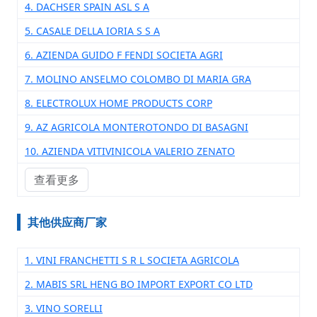
4. DACHSER SPAIN ASL S A
5. CASALE DELLA IORIA S S A
6. AZIENDA GUIDO F FENDI SOCIETA AGRI
7. MOLINO ANSELMO COLOMBO DI MARIA GRA
8. ELECTROLUX HOME PRODUCTS CORP
9. AZ AGRICOLA MONTEROTONDO DI BASAGNI
10. AZIENDA VITIVINICOLA VALERIO ZENATO
查看更多
其他供应商厂家
1. VINI FRANCHETTI S R L SOCIETA AGRICOLA
2. MABIS SRL HENG BO IMPORT EXPORT CO LTD
3. VINO SORELLI