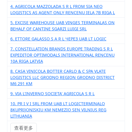
4. AGRICOLA MAZZOLADA S R L FROM SIA NEO
LOGISTICS AS AGENT ONLY RENCENU IELA 7B RIGA L
5. EXCISE WAREHOUSE UAB VINGES TERMINALAS ON
BEHALF OF CANTINE SGARZI LUIGI SRL
6. ETTORE GALASSO S A R L ЧЕРЕЗ UAB LT LOGIC
7. CONSTELLATION BRANDS EUROPE TRADING S R L
EXPEDITOR OPTIMODALS INTERNATIONAL RENCENU
10A RIGA LATVIA
8. CASA VINICOLA BOTTER CARLO & C SPA VLATE
LOGISTICS LLC GRODNO REGION GRODNO DISTRICT
M6 291 KM
9. VIA L'INVERNO SOCIETA' AGRICOLA S R L
10. PR I V I SRL FROM UAB LT LOGICTERMINALO
8KUPRIJONISKIU KM NEMEZIO SEN VILNIUS REG
LITHUANIA
查看更多