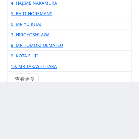
4. HAJIME NAKAMURA
5. BART HOREMANS
6. MR YU KITAI
7. HIROYOSHI AGA
8. MR TOMOKI UEMATSU
9. KOTA FUJII
10. MR TAKASHI HARA
查看更多
其他供应商厂家
1. SARI KONFEKSIYON TEKSTIL SAN VE DIS
2. TAKAAKI SUGIMOTO
3. NORIHIRO KANEMATSU