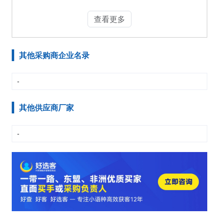
查看更多
其他采购商企业名录
-
其他供应商厂家
-