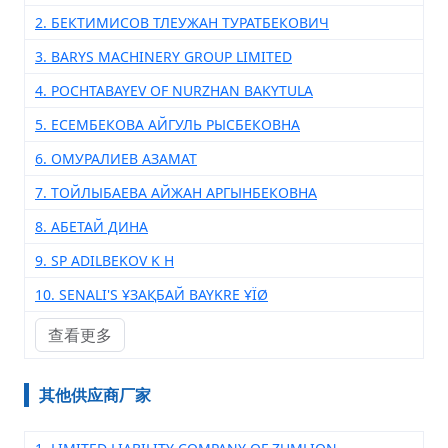
2. БЕКТИМИСОВ ТЛЕУЖАН ТУРАТБЕКОВИЧ
3. BARYS MACHINERY GROUP LIMITED
4. POCHTABAYEV OF NURZHAN BAKYTULA
5. ЕСЕМБЕКОВА АЙГУЛЬ РЫСБЕКОВНА
6. ОМУРАЛИЕВ АЗАМАТ
7. ТОЙЛЫБАЕВА АЙЖАН АРГЫНБЕКОВНА
8. АБЕТАЙ ДИНА
9. SP ADILBEKOV K H
10. SENALI'S ҰЗАҚБАЙ BAYKRE ҰÏØ
查看更多
其他供应商厂家