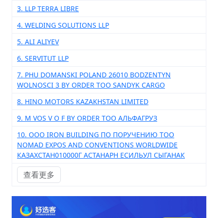
3. LLP TERRA LIBRE
4. WELDING SOLUTIONS LLP
5. ALI ALIYEV
6. SERVITUT LLP
7. PHU DOMANSKI POLAND 26010 BODZENTYN
WOLNOSCI 3 BY ORDER TOO SANDYK CARGO
8. HINO MOTORS KAZAKHSTAN LIMITED
9. M VOS V O F BY ORDER ТОО АЛЬФАГРУЗ
10. ООО IRON BUILDING ПО ПОРУЧЕНИЮ ТОО
NOMAD EXPOS AND CONVENTIONS WORLDWIDE
КАЗАХСТАН010000Г АСТАНАРН ЕСИЛЬУЛ СЫГАНАК
查看更多