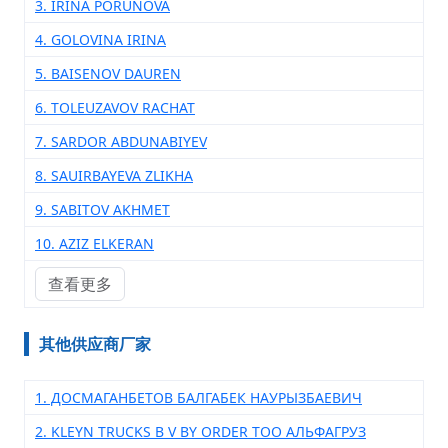
3. IRINA PORUNOVA
4. GOLOVINA IRINA
5. BAISENOV DAUREN
6. TOLEUZAVOV RACHAT
7. SARDOR ABDUNABIYEV
8. SAUIRBAYEVA ZLIKHA
9. SABITOV AKHMET
10. AZIZ ELKERAN
查看更多
其他供应商厂家
1. ДОСМАГАНБЕТОВ БАЛГАБЕК НАУРЫЗБАЕВИЧ
2. KLEYN TRUCKS B V BY ORDER ТОО АЛЬФАГРУЗ