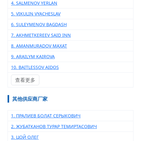
4. SALMENOV YERLAN
5. VIKULIN VYACHESLAV
6. SULEYMENOV BAGDASH
7. AKHMETKEREEV SAID INN
8. AMANMURADOV MAXAT
9. ARAILYM KAIROVA
10. BAITLESSOV AIDOS
查看更多
其他供应商厂家
1. ПРАЛИЕВ БОЛАТ СЕРЫКОВИЧ
2. ЖУБАТКАНОВ ТУРАР ТЕМИРТАСОВИЧ
3. ЦОЙ ОЛЕГ