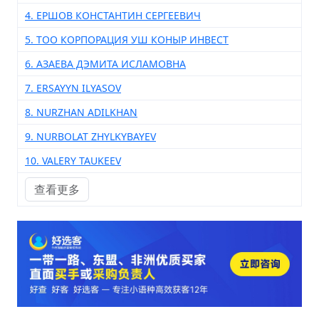
4. ЕРШОВ КОНСТАНТИН СЕРГЕЕВИЧ
5. ТОО КОРПОРАЦИЯ УШ КОНЫР ИНВЕСТ
6. АЗАЕВА ДЭМИТА ИСЛАМОВНА
7. ERSAYYN ILYASOV
8. NURZHAN ADILKHAN
9. NURBOLAT ZHYLKYBAYEV
10. VALERY TAUKEEV
查看更多