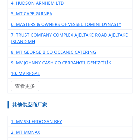
4. HUDSON ARNHEM LTD
5. MT CAPE GUINEA
6. MASTERS & OWNERS OF VESSEL TOMINI DYNASTY
7. TRUST COMPANY COMPLEX AJELTAKE ROAD AJELTAKE
ISLAND MH
8. MT GEORGE B CO OCEANIC CATERING
9. MV JOHNNY CASH CO CERRAHGİL DENİZCİLİK
10. MV REGAL
查看更多
其他供应商厂家
1. MV SSI ERDOGAN BEY
2. MT MONAX