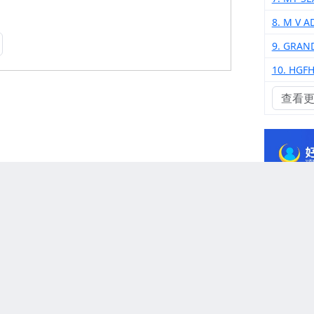
8. M V A
9. GRAN
10. HGFH
查看
www.ihscode.com
版权归
HS海关编码网 沪ICP备17052875号-14
沪公网