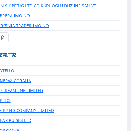
ON SHIPPING LTD CO KURUOGLU DNZ INS SAN VE
ABRERA IMO NO
VIRGINIA TRADER IMO NO
更多
应商厂家
 OTELLO
INERVA CORALIA
A STREAMLINE LIMITED
ARTICI
 SHIPPING COMPANY LIMITED
SEA CRUISES LTD
EAVOYAGER