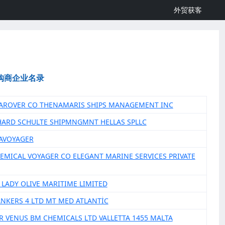
外贸获客
购商企业名录
EAROVER CO THENAMARIS SHIPS MANAGEMENT INC
HARD SCHULTE SHIPMNGMNT HELLAS SPLLC
EAVOYAGER
HEMICAL VOYAGER CO ELEGANT MARINE SERVICES PRIVATE
N LADY OLIVE MARITIME LIMITED
TANKERS 4 LTD MT MED ATLANTİC
R VENUS BM CHEMICALS LTD VALLETTA 1455 MALTA