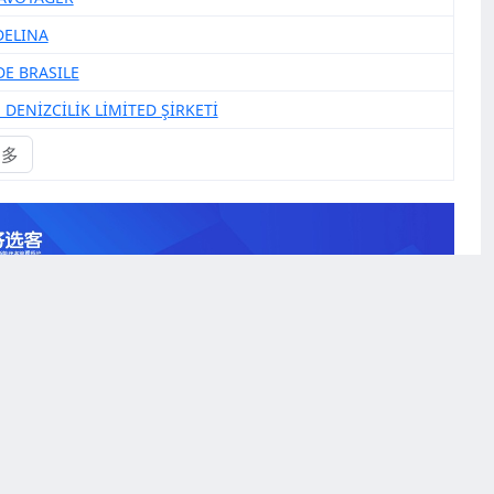
DELINA
DE BRASILE
 DENİZCİLİK LİMİTED ŞİRKETİ
更多
安备31011302004455号