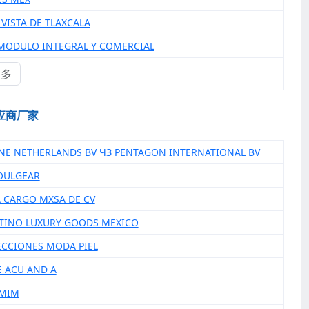
 VISTA DE TLAXCALA
 MODULO INTEGRAL Y COMERCIAL
更多
应商厂家
ONE NETHERLANDS BV ЧЗ PENTAGON INTERNATIONAL BV
SOULGEAR
A CARGO MXSA DE CV
NTINO LUXURY GOODS MEXICO
ECCIONES MODA PIEL
E ACU AND A
 MIM