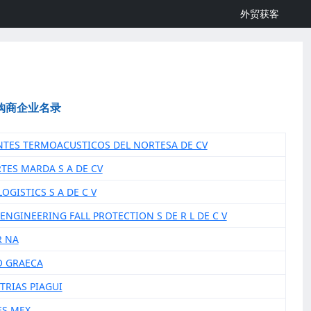
外贸获客
购商企业名录
ANTES TERMOACUSTICOS DEL NORTESA DE CV
RTES MARDA S A DE CV
OGISTICS S A DE C V
 ENGINEERING FALL PROTECTION S DE R L DE C V
R NA
O GRAECA
TRIAS PIAGUI
ES MEX