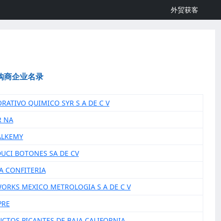
外贸获客
购商企业名录
ORATIVO QUIMICO SYR S A DE C V
R NA
ALKEMY
DUCI BOTONES SA DE CV
CA CONFITERIA
WORKS MEXICO METROLOGIA S A DE C V
PRE
UCTOS PICANTES DE BAJA CALIFORNIA