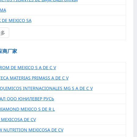
CMA
X DE MEXICO SA
更多
应商厂家
AROM DE MEXICO S A DE C V
TECA MATERIAS PRIMASS A DE C V
IQUIMICOS INTERNACIONALES MG S A DE C V
ИАЛ ООО ЮНИЛЕВЕР РУСЬ
 DIAMOND MEXICO S DE R L
N MEXICOSA DE CV
W NUTRITION MEXICOSA DE CV