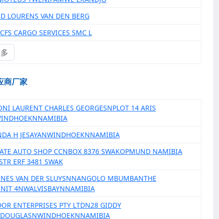
ND LOURENS VAN DEN BERG
 CFS CARGO SERVICES SMC L
更多
应商厂家
ONI LAURENT CHARLES GEORGESNPLOT 14 ARIS
INDHOEKNNAMIBIA
NDA H JESAYANWINDHOEKNNAMIBIA
MATE AUTO SHOP CCNBOX 8376 SWAKOPMUND NAMIBIA
 STR ERF 3481 SWAK
ANNES VAN DER SLUYSNNANGOLO MBUMBANTHE
NIT 4NWALVISBAYNNAMIBIA
DOR ENTERPRISES PTY LTDN28 GIDDY
NDOUGLASNWINDHOEKNNAMIBIA