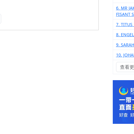
6. MR J
FISANT 
7. TITU
8. ENGE
9. SARA
10. JOH
查看