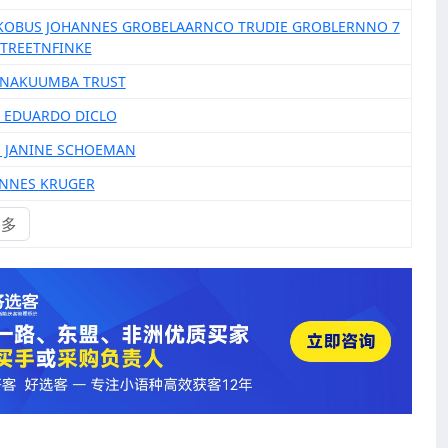
AKOBUS JOHANNES GROBELAARNCO TRUDIE GROBLERNNO 7
STREETNFINKE
S NAKUUMBA TRUST
L EDUARDO DICLO
H JANINE SCHOEMAN
ANNES KRUGER
更多