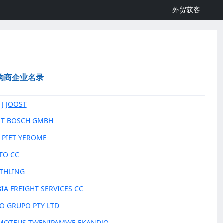
外贸获客
购商企业名录
 J JOOST
RT BOSCH GMBH
S PIET YEROME
UTO CC
ETHLING
BIA FREIGHT SERVICES CC
TO GRUPO PTY LTD
IMOTEUS TWENIPAMWE EKANDJO