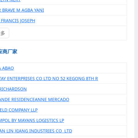
R BRAVE M AGBA YANI
Y FRANCIS JOSEPH
更多
应商厂家
A ABAO
 TAY ENTERPRISES CO LTD NO 52 KEGONG 8TH R
 RICHARDSON
RANDE RESIDENCEANNE MERCADO
IELD COMPANY LLP
IMPOL BY MAYANS LOGISTICS LP
AN LIN XIANG INDUSTRIES CO LTD