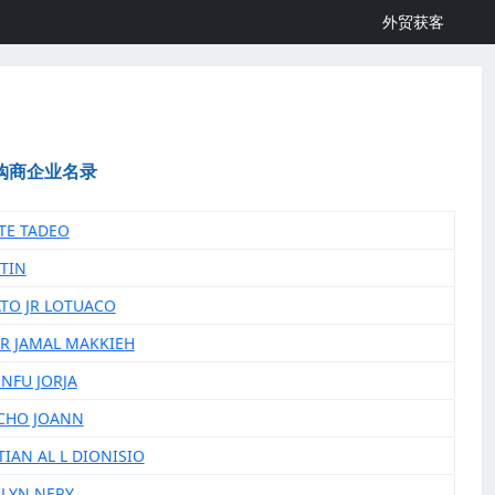
外贸获客
购商企业名录
TTE TADEO
 TIN
ATO JR LOTUACO
R JAMAL MAKKIEH
ENFU JORJA
CHO JOANN
TIAN AL L DIONISIO
ILYN NERY