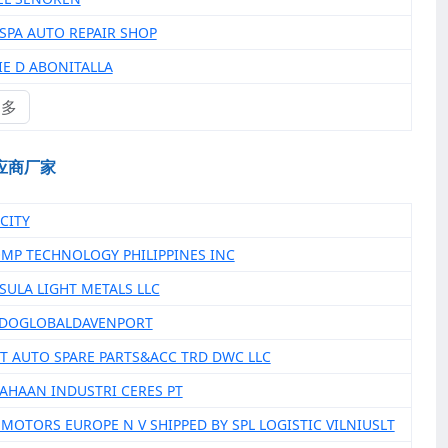
USPA AUTO REPAIR SHOP
IE D ABONITALLA
更多
应商厂家
CITY
OMP TECHNOLOGY PHILIPPINES INC
NSULA LIGHT METALS LLC
IDOGLOBALDAVENPORT
NT AUTO SPARE PARTS&ACC TRD DWC LLC
SAHAAN INDUSTRI CERES PT
U MOTORS EUROPE N V SHIPPED BY SPL LOGISTIC VILNIUSLT