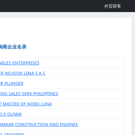
外贸获客
购商企业名录
MILES ENTERPRISES
ER NEUSON LIMA S A C
OR PLUNGER
INS SALES SERV PHILIPPINES
HE MASTER OF NORD LUNA
O E OLIVAR
UBAKAR CONSTRUCTION AND ENGINEE
EL SENOREN