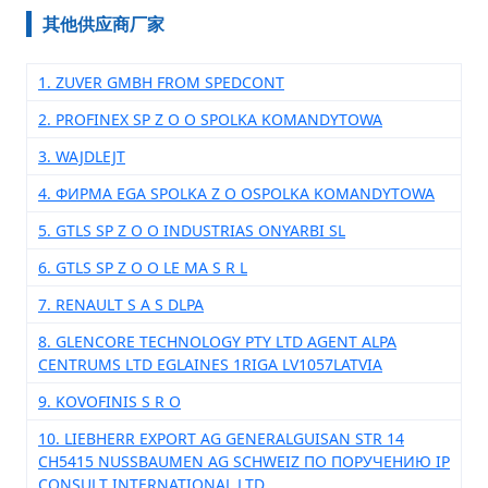
其他供应商厂家
1. ZUVER GMBH FROM SPEDCONT
2. PROFINEX SP Z O O SPOLKA KOMANDYTOWA
3. WAJDLEJT
4. ФИРМА EGA SPOLKA Z O OSPOLKA KOMANDYTOWA
5. GTLS SP Z O O INDUSTRIAS ONYARBI SL
6. GTLS SP Z O O LE MA S R L
7. RENAULT S A S DLPA
8. GLENCORE TECHNOLOGY PTY LTD AGENT ALPA
CENTRUMS LTD EGLAINES 1RIGA LV1057LATVIA
9. KOVOFINIS S R O
10. LIEBHERR EXPORT AG GENERALGUISAN STR 14
CH5415 NUSSBAUMEN AG SCHWEIZ ПО ПОРУЧЕНИЮ IP
CONSULT INTERNATIONAL LTD