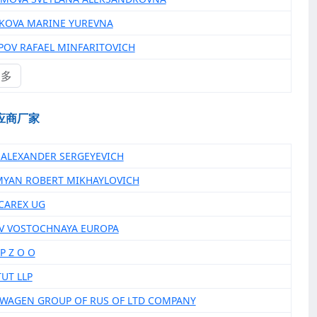
NKOVA MARINE YUREVNA
UPOV RAFAEL MINFARITOVICH
更多
应商厂家
V ALEXANDER SERGEYEVICH
MYAN ROBERT MIKHAYLOVICH
RCAREX UG
FAV VOSTOCHNAYA EUROPA
SP Z O O
TUT LLP
SWAGEN GROUP OF RUS OF LTD COMPANY