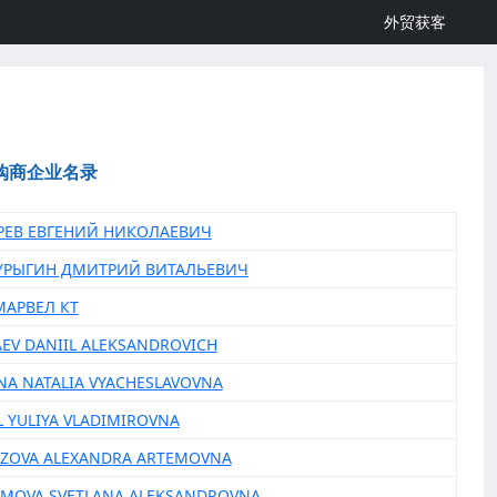
外贸获客
购商企业名录
ЫРЕВ ЕВГЕНИЙ НИКОЛАЕВИЧ
МУРЫГИН ДМИТРИЙ ВИТАЛЬЕВИЧ
МАРВЕЛ КТ
YAEV DANIIL ALEKSANDROVICH
INA NATALIA VYACHESLAVOVNA
L YULIYA VLADIMIROVNA
OZOVA ALEXANDRA ARTEMOVNA
AMOVA SVETLANA ALEKSANDROVNA