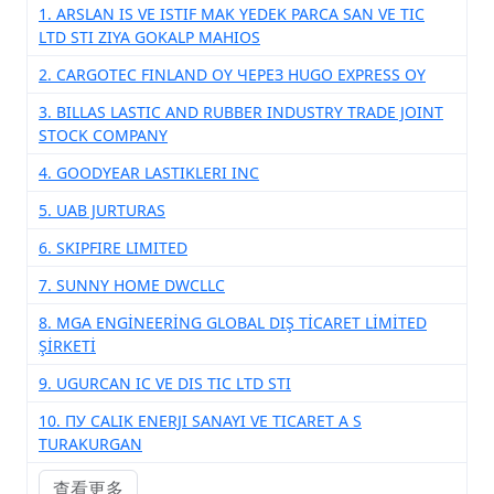
1. ARSLAN IS VE ISTIF MAK YEDEK PARCA SAN VE TIC
LTD STI ZIYA GOKALP MAHIOS
2. CARGOTEC FINLAND OY ЧЕРЕЗ HUGO EXPRESS OY
3. BILLAS LASTIC AND RUBBER INDUSTRY TRADE JOINT
STOCK COMPANY
4. GOODYEAR LASTIKLERI INC
5. UAB JURTURAS
6. SKIPFIRE LIMITED
7. SUNNY HOME DWCLLC
8. MGA ENGİNEERİNG GLOBAL DIŞ TİCARET LİMİTED
ŞİRKETİ
9. UGURCAN IC VE DIS TIC LTD STI
10. ПУ CALIK ENERJI SANAYI VE TICARET A S
TURAKURGAN
查看更多