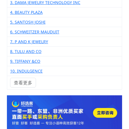
3. DAMA JEWELRY TECHNOLOGY INC
4. BEAUTY PLAZA
5. SANTOSH JOSHI
6. SCHWEITZER MAUDUIT
7. P AND K JEWELRY
8. TULU AND CO
9. TIFFANY &CO
10. INDULGENCE
查看更多