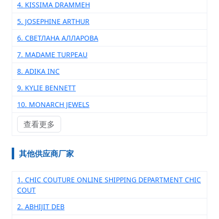
4. KISSIMA DRAMMEH
5. JOSEPHINE ARTHUR
6. СВЕТЛАНА АЛЛАРОВА
7. MADAME TURPEAU
8. ADIKA INC
9. KYLIE BENNETT
10. MONARCH JEWELS
查看更多
其他供应商厂家
1. CHIC COUTURE ONLINE SHIPPING DEPARTMENT CHIC
COUT
2. ABHIJIT DEB