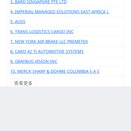
3. BARD SINGAPORE PTE LTD
4. IMPERIAL MANAGED SOLUTIONS EAST AFRICA L
5. AOSS
6. TRANS LOGISTICS CARGO INC
7. NEW YORK AIR BRAKE LLC PREMETEK
8. CARO 42 TI AUTOMOTIVE SYSTEMS
9. GRAYBUG VISION INC
10. MERCK SHARP & DOHME COLOMBIA S A S
查看更多
其他供应商厂家
1. MEDCOMP GRAHAM FIELD
2. ZOLL MEDICAL CORPORATION FROM BONDED