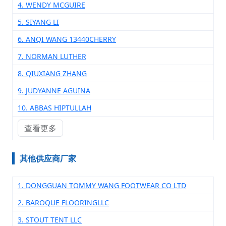
4. WENDY MCGUIRE
5. SIYANG LI
6. ANQI WANG 13440CHERRY
7. NORMAN LUTHER
8. QIUXIANG ZHANG
9. JUDYANNE AGUINA
10. ABBAS HIPTULLAH
查看更多
其他供应商厂家
1. DONGGUAN TOMMY WANG FOOTWEAR CO LTD
2. BAROQUE FLOORINGLLC
3. STOUT TENT LLC