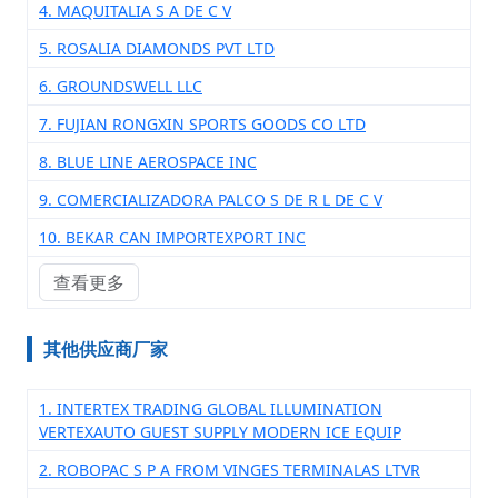
4. MAQUITALIA S A DE C V
5. ROSALIA DIAMONDS PVT LTD
6. GROUNDSWELL LLC
7. FUJIAN RONGXIN SPORTS GOODS CO LTD
8. BLUE LINE AEROSPACE INC
9. COMERCIALIZADORA PALCO S DE R L DE C V
10. BEKAR CAN IMPORTEXPORT INC
查看更多
其他供应商厂家
1. INTERTEX TRADING GLOBAL ILLUMINATION
VERTEXAUTO GUEST SUPPLY MODERN ICE EQUIP
2. ROBOPAC S P A FROM VINGES TERMINALAS LTVR