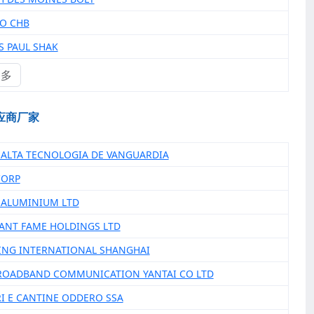
DO CHB
S PAUL SHAK
更多
应商厂家
C ALTA TECNOLOGIA DE VANGUARDIA
CORP
I ALUMINIUM LTD
LIANT FAME HOLDINGS LTD
TING INTERNATIONAL SHANGHAI
BROADBAND COMMUNICATION YANTAI CO LTD
RI E CANTINE ODDERO SSA