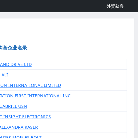
外贸获客
购商企业名录
HAND DRIVE LTD
 ALI
TON INTERNATIONAL LIMITED
VATION FIRST INTERNATIONAL INC
 GABRIEL USN
IC INSIGHT ELECTRONICS
 ALEXANDRA KASER
H DES MOINES BOLT