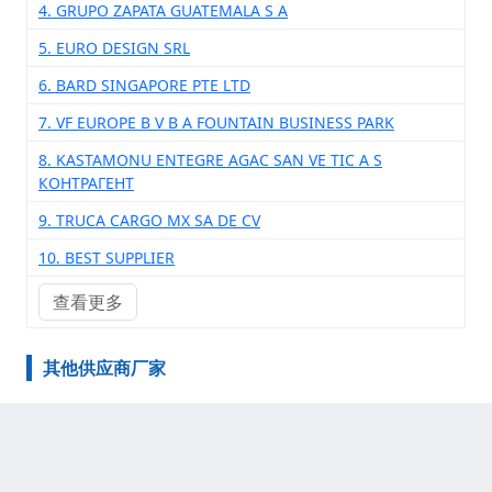
4. GRUPO ZAPATA GUATEMALA S A
5. EURO DESIGN SRL
6. BARD SINGAPORE PTE LTD
7. VF EUROPE B V B A FOUNTAIN BUSINESS PARK
8. KASTAMONU ENTEGRE AGAC SAN VE TIC A S
КОНТРАГЕНТ
9. TRUCA CARGO MX SA DE CV
10. BEST SUPPLIER
查看更多
其他供应商厂家
1. ADRIAN BRADSHAW
2. PST AZU CHRIS