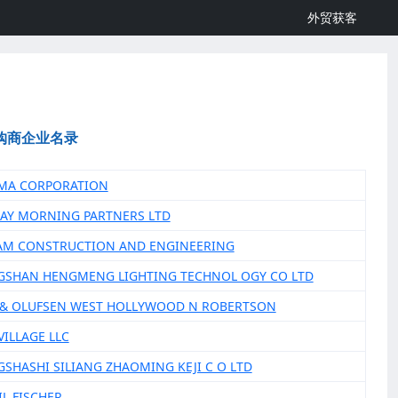
外贸获客
购商企业名录
 MA CORPORATION
DAY MORNING PARTNERS LTD
AM CONSTRUCTION AND ENGINEERING
GSHAN HENGMENG LIGHTING TECHNOL OGY CO LTD
 & OLUFSEN WEST HOLLYWOOD N ROBERTSON
VILLAGE LLC
GSHASHI SILIANG ZHAOMING KEJI C O LTD
IL FISCHER