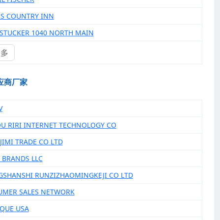
D S COUNTRY INN
IASTUCKER 1040 NORTH MAIN
更多
应商厂家
V
OU RIRI INTERNET TECHNOLOGY CO
 JIMI TRADE CO LTD
Y BRANDS LLC
GSHANSHI RUNZIZHAOMINGKEJI CO LTD
UMER SALES NETWORK
SQUE USA