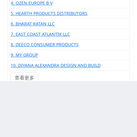
4. OZEN EUROPE B V
5. HEARTH PRODUCTS DISTRIBUTORS
6. BHARAT RATAN LLC
7. EAST COAST ATLANTİK LLC
8. DEECO CONSUMER PRODUCTS
9. MY GROUP
10. DIYANA ALEXANDRA DESIGN AND BUILD
查看更多
其他供应商厂家
1. CHAR BROIL ORGILL INC HUNTER FAN
2. OKK TRADING
3. DAVID THIESSEN